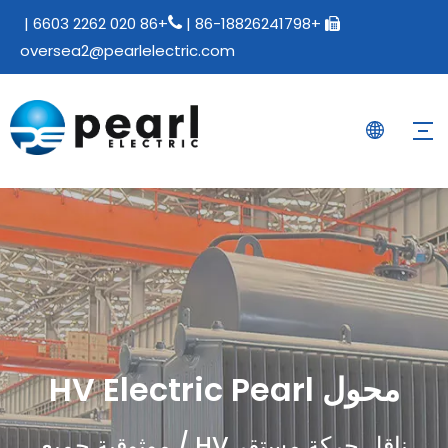
+86 020 2262 6603 |
+86-18826241798 |


oversea2@pearlelectric.com
محول HV Electric Pearl
ناقل حركة مستقر HV / موثوقية جميع