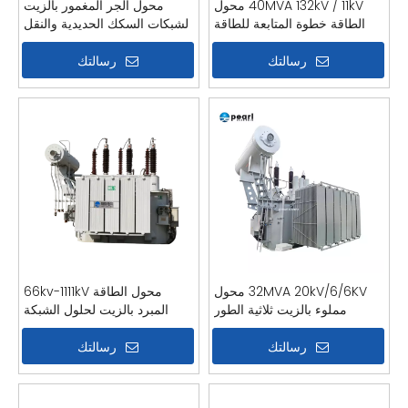
40MVA 132kV / 11kV محول
محول الجر المغمور بالزيت
الطاقة خطوة المتابعة للطاقة
لشبكات السكك الحديدية والنقل
الشمسية / طاقة الرياح المتجددة
بالسكك الحديدية المكهربة
رسالتك
رسالتك
32MVA 20kV/6/6KV محول
محول الطاقة 66kv-1111kV
مملوء بالزيت ثلاثية الطور
المبرد بالزيت لحلول الشبكة
المحطات الفرعية والطاقة
الصناعية
رسالتك
رسالتك