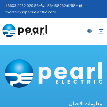
+86 020 2262 6603 |
+86-18826241798 |


oversea2@pearlelectric.com
معلومات الاتصال