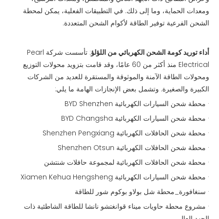
ومعدات الحماية، وما إلى ذلك. في التطبيقات الفعلية، يمكن لمحطة
الشحن الفرعية توفير الطاقة لأكوام الشحن المتعددة.
أداء توريد كومة الشحن الكهربائي من اللؤلؤ
: تأسست شركة Pearl
Electrical منذ أكثر من 60 عامًا، وقد قامت بتزويد محولات التوزيع
ومحولات الطاقة الآمنة والموثوقة والمستقرة للعديد من الشركات
الكبيرة والصغيرة. وتشمل بعض الإنجازات الهامة ما يلي:
· محطة شحن السيارات الكهربائية BYD Shenzhen
· محطة شحن السيارات الكهربائية BYD Changsha
· محطة شحن الحافلات الكهربائية Shenzhen Pengxiang
· محطة شحن الحافلات الكهربائية Shenzhen Otsun
· محطة شحن الحافلات الكهربائية لمجموعة حافلات شنتشن
· محطة شحن السيارات الكهربائية Xiamen Kehua Hengsheng
· سنغافورة_محطة شل بولاو بوكوم شور للطاقة
· مشروع محطة حاويات ميناء قوانغتشو نانشا للطاقة الشاطئية ذات
الجهد العالي