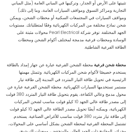
تثبيتها على الأرض أو الجدار، وتركيبها في المباني العامة (مثل المباني
التجارية ومراكز التسوق ومواقف السيارات العامة، وما إلى ذلك)
ومواقف السيارات في المجتمعات السكنية أو محطات الشحن، ويمكن
شحن نماذج مختلفة من المركبات الكهربائية وفقًا لمتطلباتك. مستويات
الجهد المختلفة. توفر شركة Pearl Electrical محولات مثبتة على
الوسادة ومحطات فرعية مدمجة لمختلف أكوام الشحن ومحطات
الطاقة الفرعية الشاطئية.
محطة شحن فرعية
محطة الشحن الفرعية عبارة عن جهاز إمداد بالطاقة
يستخدم خصيصًا لأكوام شحن المركبات الكهربائية. وتتمثل مهمتها
الرئيسية في تحويل طاقة التيار المتردد في المدينة إلى طاقة تيار
مستمر تستخدمها السيارات الكهربائية. محطة الشحن الفرعية عبارة عن
محول مدمج وعالي الكفاءة، يقوم بتحويل طاقة التيار المتردد 380 فولت
إلى مصدر طاقة عالي الجهد 10 كيلو فولت مناسب لشحن المركبات
الكهربائية، ويمكنه أيضًا تحويل مصدر الطاقة عالي الجهد 10 كيلو فولت
إلى طاقة تيار متردد 380 فولت مناسب للأغراض الصناعية. يستخدم.
تشتمل المحطة الفرعية لمحطة الشحن بشكل أساسي على المحولات،
وخزائن المفاتيح ذات الجهد العالي والمنخفض، ومعدات الترشيح،