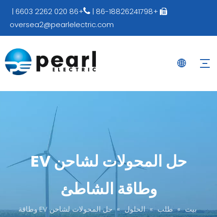
+86 020 2262 6603 |
+86-18826241798 |


oversea2@pearlelectric.com
حل المحولات لشاحن EV
وطاقة الشاطئ
بيت
»
طلب
»
الحلول
»
حل المحولات لشاحن EV وطاقة