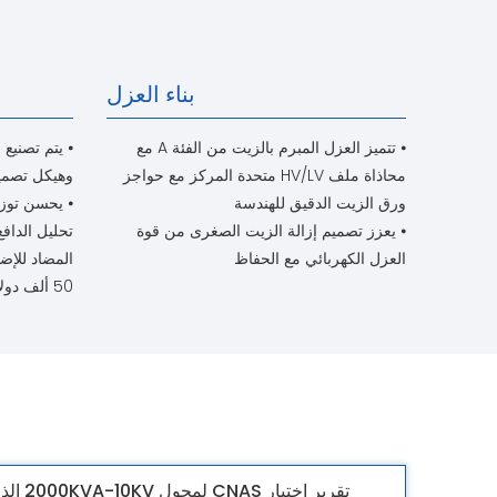
بناء العزل
⦁ تتميز العزل المبرم بالزيت من الفئة A مع
محاذاة ملف HV/LV متحدة المركز مع حواجز
وهيكل تصميم
ورق الزيت الدقيق للهندسة
⦁ يحسن توزي
⦁ يعزز تصميم إزالة الزيت الصغرى من قوة
تحليل الداف
العزل الكهربائي مع الحفاظ
المضاد للإضا
50 ألف دولار سنويًا سنويًا
تقرير اختبار CNAS لمحول 2000KVA-10KV الذي يحمل الزيت