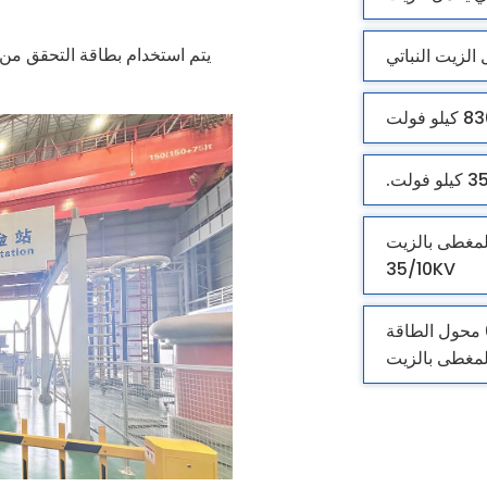
يتم استخدام بطاقة التحقق من م
محول الطاقة المغطى بالزيت
35/10KV
تقرير اختبار CTQC لـ 63mva ، 110/38.5/10.5kv محول الطاقة
لمغطى بالزيت