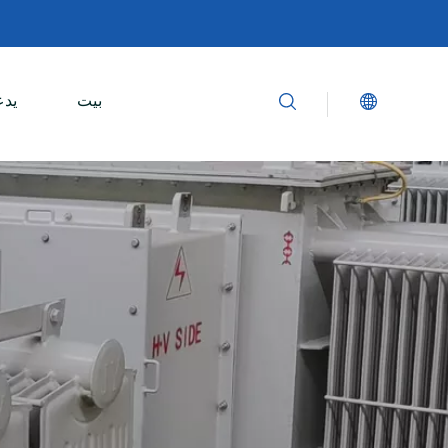
بيت
يدع