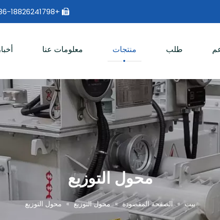
+86-18826241798 |

م
طلب
منتجات
معلومات عنا
أخبار
محول التوزيع
بيت
»
الصفحة المقصودة
»
محول التوزيع
»
محول التوزيع