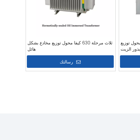
أمبير محول توزيع
ثلاث مرحلة 630 كيفا محول توزيع مخادع بشكل
ذور الزيت
هائل
رسالتك