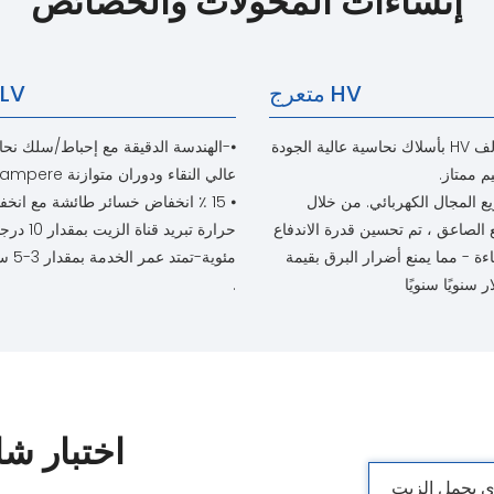
إنشاءات المحولات والخصائص
HV متعرج
LV متعرج
⦁ يتم تصنيع لف HV بأسلاك نحاسية عالية الجودة
⦁-الهندسة الدقيقة مع إحباط/سلك نح
 ممتاز.
عالي النقاء ودوران متوازنة ampere
ع المجال الكهربائي. من خلال
⦁ 15 ٪ انخفاض خسائر طائشة مع انخ
ع الصاعق ، تم تحسين قدرة الاندفاع
حرارة تبريد قناة الزيت 
ءة - مما يمنع أضرار البرق بقيمة
مئوية-تمتد عمر الخدمة بمقدار 3-5 سنوات
.
اختبار ش