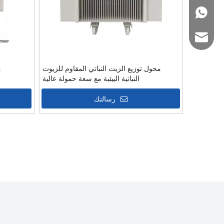
+86 1882624179
oversea2@pearl
محول توزيع الزيت النباتي المقاوم للزيوت
النباتية البيئية مع سعة حمولة عالية
رسالتك