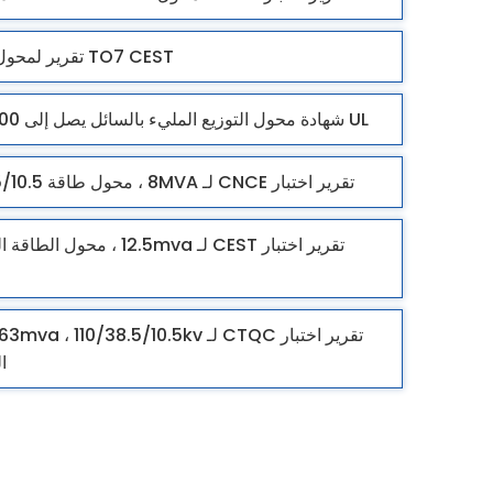
TO7 CEST تقرير لمحول الزيت النباتي
UL شهادة محول التوزيع المليء بالسائل يصل إلى 8300 كيلو فولت
تقرير اختبار CNCE لـ 8MVA ، محول طاقة 35/10.5 كيلو فولت.
تقرير اختبار CEST لـ 12.5mva ، 
ا