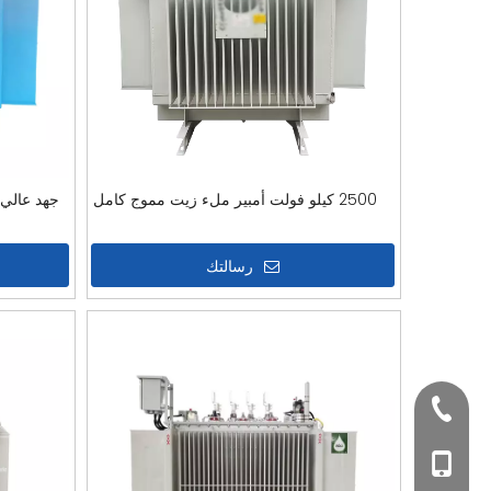
2500 كيلو فولت أمبير ملء زيت مموج كامل
رسالتك
+860202262660
+86 1882624179