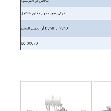
النحاس أو الألومنيوم
خزان وقود مموج مغلق بالكامل
Dyn11 ， Yyn0 أو العميل المحدد
IEC 60076