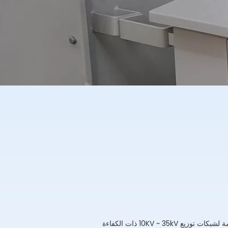
تتميز محولات التوزيع التي تعاني من زيت Pearl Electric من الصلب السيليكون عالي الجودة وهيكل مغلق بالكامل ، مصممة لشبكات توزيع 10KV ~ 35kV ذات الكفاءة