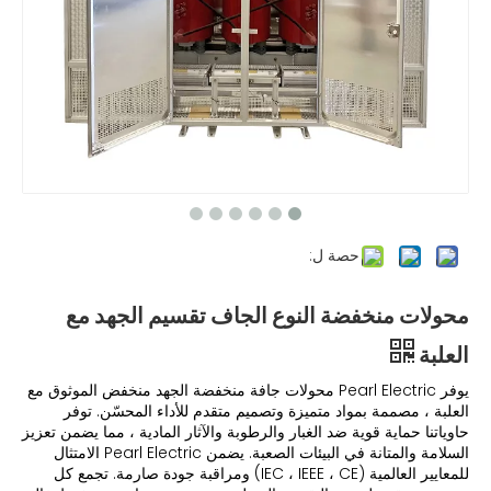
حصة ل:
محولات منخفضة النوع الجاف تقسيم الجهد مع
العلبة
يوفر Pearl Electric محولات جافة منخفضة الجهد منخفض الموثوق مع
العلبة ، مصممة بمواد متميزة وتصميم متقدم للأداء المحسّن. توفر
حاوياتنا حماية قوية ضد الغبار والرطوبة والآثار المادية ، مما يضمن تعزيز
السلامة والمتانة في البيئات الصعبة. يضمن Pearl Electric الامتثال
للمعايير العالمية (IEC ، IEEE ، CE) ومراقبة جودة صارمة. تجمع كل