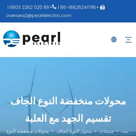
+86 020 2262 6603 |
+86-18826241798 |


oversea2@pearlelectric.com
محولات منخفضة النوع الجاف
تقسيم الجهد مع العلبة
بيت
»
منتجات
»
محول النوع الجاف
»
محولات منخفضة النوع