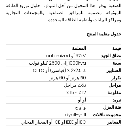
الصعبة. يوفر هذا المحول من أجل التنوع ، حلول توزيع الطاقة
الموثوقة مصممة للمرافق الصناعية والمجمعات التجارية
ومراكز البيانات وأنظمة الطاقة المتجددة.
جدول معلمة المنتج
قيمة
المعلمة
نطاق الجهد
37kV أو cutomized
سعة
1000kva إلى 2500 كيلو فولت
الصنابير
± 2x2.5 ٪ (قياسي) أو OLTC
تكرار
50 هرتز أو 60 هرتز
مراحل
ثلاث مراحل
مقاومة
12 ٪ ~ 15 ٪
تبريد
أو أو
فئة العزل
و أو ح
مجموعة ناقلات
dyn11-yn11
المعايير
IEC أو IEEE أو CE أو المعيار المحلي