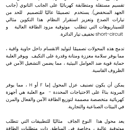
تقسيم مستقلة ومتطابقة كهربائيًا على الجانب الثانوي (جانب
الجهد المنخفض). يستخدم تصميمًا عاليًا للتصميم للحد من
تيارات الصدع وتعزيز استقرار النظام. هذا التكوين مثالي
للسيناريوهات التي تتطلب موثوقية مزود الطاقة العالية ‌ و
‌short-circuit تخفيف تيار الدائرة.
تدمج هذه المحولات تصميمًا لتوليد الانقسام داخل حاوية واقية ،
مما يوفر سلامة معززة ومتانة وقدرة على التكيف. ويوفر العلبة
حماية قوية ضد العوامل البيئية ، مما يضمن التشغيل الآمن في
الظروف القاسية.
يمكن أن يكون تصنيف عزل المحول إما F أو H ، مما يوفر
المرونة بناءً على الاحتياجات المحددة - مع العلبة هي أجهزة
كهربائية متخصصة مصممة لتوزيع الطاقة الآمن والفعال والمرن
في البيئات الصناعية والتجارية.
يعد محول هذا النوع الجاف مثاليًا للتطبيقات التي تتطلب
موثوقية عالية ، وخاصة في المناطق ذات متطلبات الطاقة